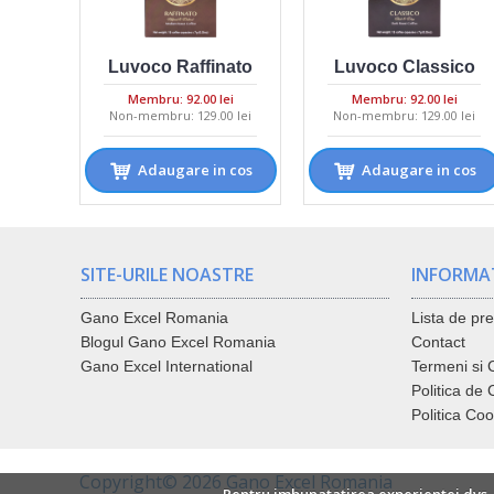
Luvoco Raffinato
Luvoco Classico
Membru: 92.00 lei
Membru: 92.00 lei
Non-membru: 129.00 lei
Non-membru: 129.00 lei
Adaugare in cos
Adaugare in cos
SITE-URILE NOASTRE
INFORMAT
Gano Excel Romania
Lista de pre
Blogul Gano Excel Romania
Contact
Gano Excel International
Termeni si C
Politica de 
Politica Coo
Copyright©
2026 Gano Excel Romania