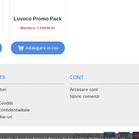
Luvoco Promo Pack
Membru: 1,104.00 lei
Adaugare in cos
II
CONT
turi
Accesare cont
Istoric comenzi
onditii
Confidentialitate
kie-uri